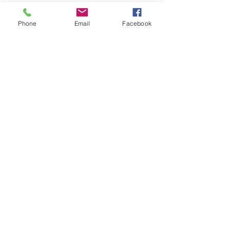
Phone
Email
Facebook
Conditions Générales de ventes
Livraison et retours
Mentions Légales