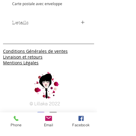
Carte postale avec enveloppe
Details
Carte postale
10,5 x 14,8 cm
Imprimée recto et verso
Conditions Générales de ventes
ENVELOPPE OFFERTE
Livraison et retours
Mentions Légales
© Lillaka 2022
Phone
Email
Facebook