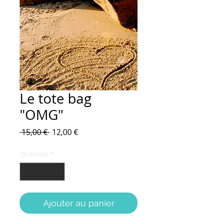
Le tote bag
"OMG"
Prix
Prix
 15,00 € 
12,00 €
original
promotionnel
Quantité
*
Ajouter au panier