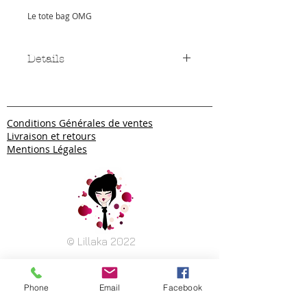
Le tote bag OMG
Details
Le sac en toile imprimé
• Tote Bag blanc en polyester
Conditions Générales de ventes
• Dimensions : L : 45 cm l : 41 cm
Livraison et retours
• Anse blanches à soufflet
Mentions Légales
Lavage en machine 30°
© Lillaka 2022
Phone
Email
Facebook