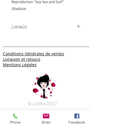
Reproduction "Sea Sex and Surf"
30x40cm
Details
Papier couleur aux halogénures
d'argent doté d'une base plus
épaisse et d'une haute rigidité.
Conditions Générales de ventes
Finition brillante.
Livraison et retours
Disponible également en 50x70cm
Mentions Légales
© Lillaka 2022
Phone
Email
Facebook