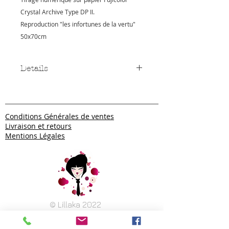
Crystal Archive Type DP II.
Reproduction "les infortunes de la vertu" 
50x70cm
Details
Papier couleur aux halogénures
d'argent doté d'une base plus
épaisse et d'une haute rigidité.
Conditions Générales de ventes
Finition brillante.
Livraison et retours
Mentions Légales
© Lillaka 2022